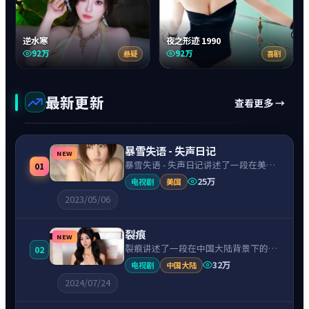
逆水寒
夜之形迹 1990
92万
92万
悬疑
喜剧
最新更新
查看更多 →
暴雪失语 - 失声日记
NEW
暴雪失语 - 失声日记讲述了一段在美国
01
背景下的动作故事，围绕艾玛·斯通饰
25万
电视剧
美国
演的主角逐层展开，人物动机与命运转
2023/05/06
折相互牵引，节奏紧凑、情绪克制。
裂痕
NEW
裂痕讲述了一段在中国大陆背景下的动
02
作故事，围绕辛芷蕾饰演的主角逐层展
32万
电视剧
中国大陆
开，人物动机与命运转折相互牵引，节
2024/07/24
奏紧凑、情绪克制。