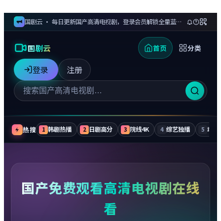
国剧云 · 每日更新国产高清电视剧，登录会员解锁全量蓝光剧集与无广告追更
国剧云
首页
分类
登录
注册
热搜
韩剧热播
日剧高分
院线4K
综艺独播
动漫
1
2
3
4
5
国产免费观看高清电视剧在线
看