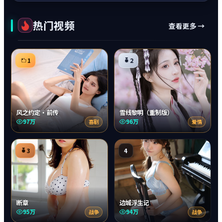
热门视频
查看更多 →
1
2
风之约定·前传
雪线黎明（重制版）
97万
96万
喜剧
爱情
3
4
断章
边城浮生记
95万
94万
战争
战争