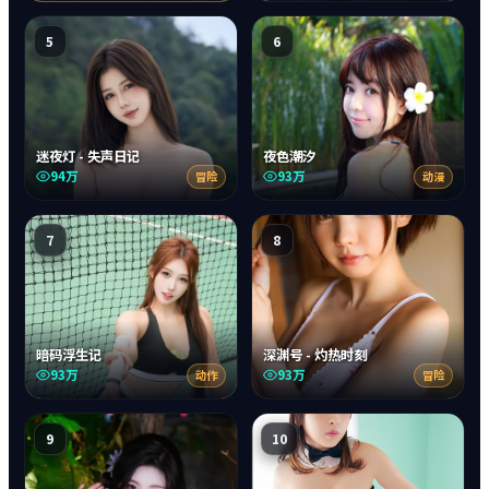
5
6
迷夜灯 - 失声日记
夜色潮汐
94万
93万
冒险
动漫
7
8
暗码浮生记
深渊号 - 灼热时刻
93万
93万
动作
冒险
9
10