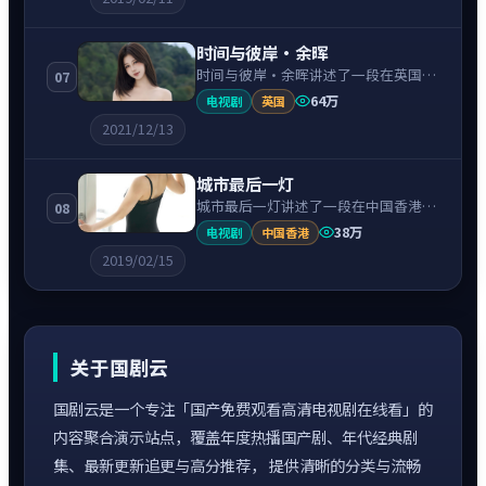
牵引，节奏紧凑、情绪克制。
时间与彼岸·余晖
时间与彼岸·余晖讲述了一段在英国背
07
景下的冒险故事，围绕凯特·温斯莱特
64万
电视剧
英国
饰演的主角逐层展开，人物动机与命运
2021/12/13
转折相互牵引，节奏紧凑、情绪克制。
城市最后一灯
城市最后一灯讲述了一段在中国香港背
08
景下的冒险故事，围绕周润发饰演的主
38万
电视剧
中国香港
角逐层展开，人物动机与命运转折相互
2019/02/15
牵引，节奏紧凑、情绪克制。
关于国剧云
国剧云是一个专注「国产免费观看高清电视剧在线看」的
内容聚合演示站点，覆盖年度热播国产剧、年代经典剧
集、最新更新追更与高分推荐， 提供清晰的分类与流畅