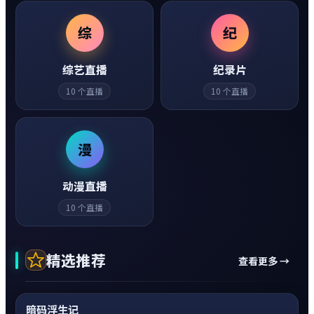
综
纪
综艺直播
纪录片
10
个直播
10
个直播
漫
动漫直播
10
个直播
精选推荐
查看更多 →
动作
0:20
热
超清4K
暗码浮生记