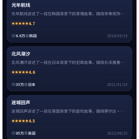
超清4K
光年航线
光年航线讲述了一段在韩国背景下的爱情故事，围绕李秉宪饰演
的主角逐层展开，人物动机与命运转折相互牵引，节奏紧凑、情
4.7
绪克制。
6.6万
韩国
2018/09/19
犯罪
32:48
热
超清4K
北风潮汐
北风潮汐讲述了一段在日本背景下的犯罪故事，围绕长泽雅美饰
演的主角逐层展开，人物动机与命运转折相互牵引，节奏紧凑、
4.6
情绪克制。
35万
日本
2021/01/23
冒险
0:55
热
超清4K
迷城回声
迷城回声讲述了一段在英国背景下的冒险故事，围绕蒂尔达·斯
文顿饰演的主角逐层展开，人物动机与命运转折相互牵引，节奏
4.5
紧凑、情绪克制。
85万
英国
2022/08/25