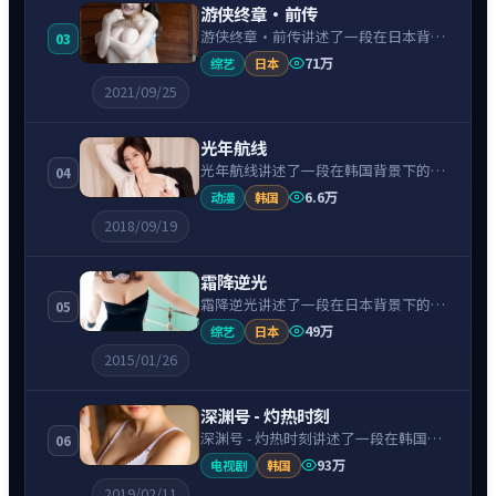
游侠终章·前传
游侠终章·前传讲述了一段在日本背景
03
下的科幻故事，围绕吉冈秀隆饰演的主
71万
综艺
日本
角逐层展开，人物动机与命运转折相互
2021/09/25
牵引，节奏紧凑、情绪克制。
光年航线
光年航线讲述了一段在韩国背景下的爱
04
情故事，围绕李秉宪饰演的主角逐层展
6.6万
动漫
韩国
开，人物动机与命运转折相互牵引，节
2018/09/19
奏紧凑、情绪克制。
霜降逆光
霜降逆光讲述了一段在日本背景下的喜
05
剧故事，围绕菅田将晖饰演的主角逐层
49万
综艺
日本
展开，人物动机与命运转折相互牵引，
2015/01/26
节奏紧凑、情绪克制。
深渊号 - 灼热时刻
深渊号 - 灼热时刻讲述了一段在韩国背
06
景下的冒险故事，围绕裴秀智饰演的主
93万
电视剧
韩国
角逐层展开，人物动机与命运转折相互
2019/02/11