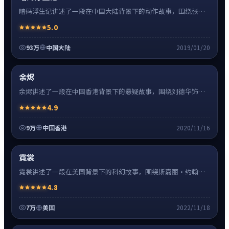
暗码浮生记讲述了一段在中国大陆背景下的动作故事，围绕张译
饰演的主角逐层展开，人物动机与命运转折相互牵引，节奏紧
5.0
凑、情绪克制。
93万
中国大陆
2019/01/20
悬疑
8:27
神作
超清4K
余烬
余烬讲述了一段在中国香港背景下的悬疑故事，围绕刘德华饰演
的主角逐层展开，人物动机与命运转折相互牵引，节奏紧凑、情
4.9
绪克制。
9万
中国香港
2020/11/16
科幻
16:34
神作
高清
霓裳
霓裳讲述了一段在美国背景下的科幻故事，围绕斯嘉丽·约翰逊
饰演的主角逐层展开，人物动机与命运转折相互牵引，节奏紧
4.8
凑、情绪克制。
7万
美国
2022/11/18
爱情
24:41